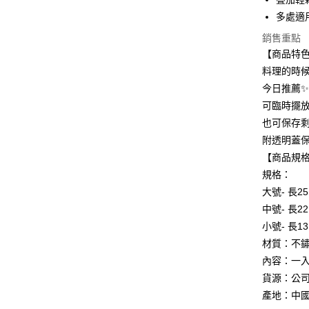
超商取貨
華南商
多處適
LINE Pay
上海商
銷售重點
國泰世
Apple Pay
【商品特
臺灣中
匯豐（
料理的時候
街口支付
聯邦商
今日推薦
元大商
悠遊付
可臨時擺放
玉山商
也可保存剩
台新國
AFTEE先
附透明蓋保
台灣樂
相關說明
【商品規
【關於「A
ATM付款
AFTEE
規格：
便利好安
大號- 長25.
１．簡單
２．便利
中號- 長22.
運送方式
３．安心
小號- 長13.
全家取貨
材質：不
【「AFT
每筆NT$6
１．於結帳
內容：一
付」結帳
貨源：公
付款後全
２．訂單
產地：中
３．收到繳
每筆NT$6
／ATM／