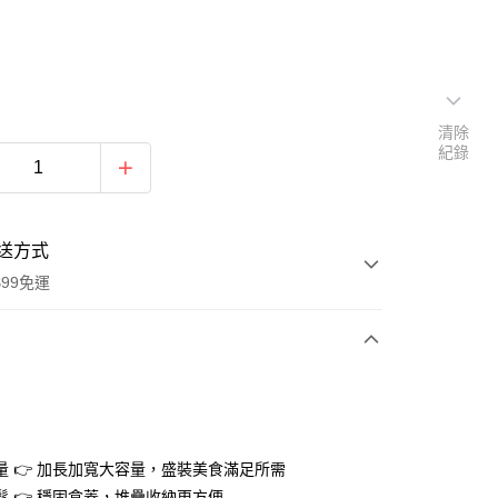
清除
紀錄
送方式
$99免運
次付款
期付款
0 利率 每期
NT$13
21家銀行
量 👉 加長加寬大容量，盛裝美食滿足所需
庫商業銀行
第一商業銀行
鬆 👉 穩固盒蓋，堆疊收納更方便