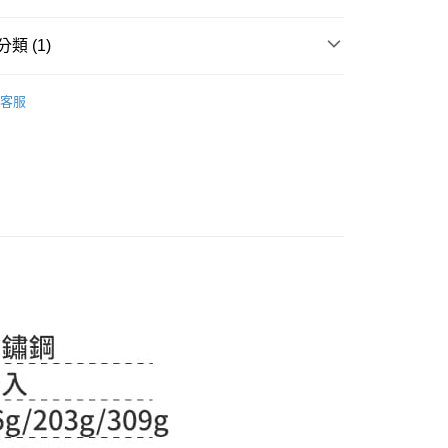
：結帳手續完成當下不需立刻繳費，但若您需要取消訂單，請聯
付款
的店家。未經商家同意取消之訂單仍視為有效，需透過AFTEE
類 (1)
繳納相關費用。
0，滿NT$399(含以上)免運費
否成功請以「AFTEE先享後付 」之結帳頁面顯示為準，若有關於
 🍴
餐具｜碗盤｜壺具杯器
功／繳費後需取消欲退款等相關疑問，請聯繫「AFTEE先享後
1取貨
客服
援中心」
https://netprotections.freshdesk.com/support/home
0，滿NT$399(含以上)免運費
項】
恩沛科技股份有限公司提供之「AFTEE先享後付」服務完成之
依本服務之必要範圍內提供個人資料，並將交易相關給付款項請
5，滿NT$99(含以上)免運費
讓予恩沛科技股份有限公司。
個人資料處理事宜，請瀏覽以下網址：
ee.tw/terms/#terms3
年的使用者請事先徵得法定代理人或監護人之同意方可使用
E先享後付」，若未經同意申辦者引起之損失，本公司不負相關責
AFTEE先享後付」時，將依據個別帳號之用戶狀況，依本公司
核予不同之上限額度；若仍有額度不足之情形，本公司將視審查
用戶進行身份認證。
一人註冊多個帳號或使用他人資訊註冊。若發現惡意使用之情
科技股份有限公司將有權停止該用戶之使用額度並採取法律行