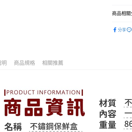
※ 請注意
7-11取貨
絡購買商品
商品相關分
先享後付
每筆NT$6
※ 交易是
➤ 廚房專區
是否繳費成
付款後7-1
分享
付客戶支
每筆NT$6
【注意事
宅配
１．透過由
交易，需
每筆NT$6
求債權轉
說明
商品規格
相關推薦
２．關於
https://aft
３．未成
「AFTE
任。
４．使用「
即時審查
結果請求
５．嚴禁
形，恩沛
動。