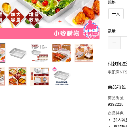
規格
一入
數量
付款與運
宅配滿NT
付款方式
商品特色
信用卡一
商品編號
9392218
信用卡分
商品特色
3 期 
加大容
合作金
疊加輕