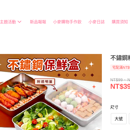
主題活動
新品報報
小麥購物手作飲
小麥日誌
購買須知
不鏽鋼
宅配滿NT$
NT$99 ~ 
NT$39
尺寸
大號