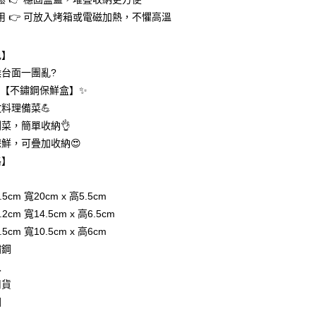
付款
業銀行
彰化商業銀行
用 👉 可放入烤箱或電磁加熱，不懼高溫
業儲蓄銀行
台北富邦商業銀行
華商業銀行
兆豐國際商業銀行
色】
小企業銀行
台中商業銀行
台灣）商業銀行
華泰商業銀行
台面一團亂?
業銀行
遠東國際商業銀行
✨【不鏽鋼保鮮盒】✨
業銀行
永豐商業銀行
料理備菜💪
業銀行
星展（台灣）商業銀行
菜，簡單收納👌
際商業銀行
中國信託商業銀行
享後付
鮮，可疊加收納😍
天信用卡公司
格】
FTEE先享後付」】
先享後付是「在收到商品之後才付款」的支付方式。 讓您購物簡單
心！
5cm 寬20cm x 高5.5cm
：不需註冊會員、不需綁卡、不需儲值。
：只要手機號碼，簡訊認證，即可結帳。
2cm 寬14.5cm x 高6.5cm
：先確認商品／服務後，再付款。
5cm 寬10.5cm x 高6cm
付款
鏽鋼
EE先享後付」結帳流程】
0，滿NT$399(含以上)免運費
方式選擇「AFTEE先享後付」後，將跳轉至「AFTEE先享後
入
頁面，進行簡訊認證並確認金額後，即可完成結帳。
司貨
家取貨
成立數日內，您將收到繳費通知簡訊。
國
費通知簡訊後14天內，點擊此簡訊中的連結，可透過四大超商
0，滿NT$399(含以上)免運費
網路銀行／等多元方式進行付款，方視為交易完成。