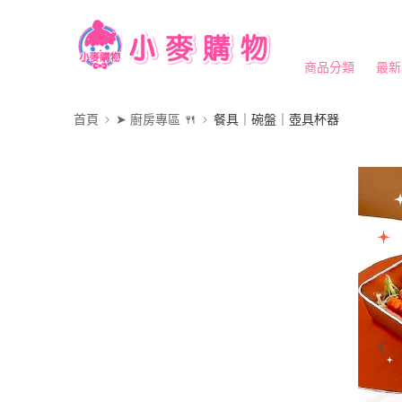
商品分類
最新
首頁
➤ 廚房專區 🍴
餐具｜碗盤｜壺具杯器