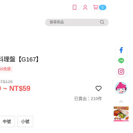
0
料理盤【G167】
99免運
NT$129
 ~ NT$59
已賣出：210件
中號
小號