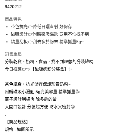
信用卡分期付款
9420212
3 期 0 利率 每期
NT$53
21家銀行
商品特色
合作金庫商業銀行
第一商業銀行
超商取貨付款
茶色抗光👉降低日曬直射 好保存
華南商業銀行
彰化商業銀行
磁吸設計👉附贈磁吸湯匙 要用不怕找不到
LINE Pay
上海商業儲蓄銀行
台北富邦商業銀行
國泰世華商業銀行
兆豐國際商業銀行
精量刮板👉刮去多於粉末 精準抓量5g~
Apple Pay
臺灣中小企業銀行
台中商業銀行
銷售重點
匯豐（台灣）商業銀行
華泰商業銀行
街口支付
聯邦商業銀行
遠東國際商業銀行
分裝乾貨、奶粉、食品，找不到理想的分裝罐嗎
元大商業銀行
永豐商業銀行
悠遊付
今日推薦👉✨【磁吸奶粉分裝盒】✨
玉山商業銀行
星展（台灣）商業銀行
.
台新國際商業銀行
中國信託商業銀行
AFTEE先享後付
茶色瓶身，抗光儲存保護珍貴奶粉~
台灣樂天信用卡公司
相關說明
附贈磁吸小湯匙 5g完美容量 精準抓量👍
【關於「AFTEE先享後付」】
ATM付款
蓋子設計刮板 刮除多餘的量
AFTEE先享後付是「在收到商品之後才付款」的支付方式。 讓您購物簡單
便利好安心！
大開口設計 分裝超方便 防水又密封😍
１．簡單：不需註冊會員、不需綁卡、不需儲值。
運送方式
.
２．便利：只要手機號碼，簡訊認證，即可結帳。
３．安心：先確認商品／服務後，再付款。
【商品規格】
全家取貨付款
規格 : 如圖所示
每筆NT$60，滿NT$399(含以上)免運費
【「AFTEE先享後付」結帳流程】