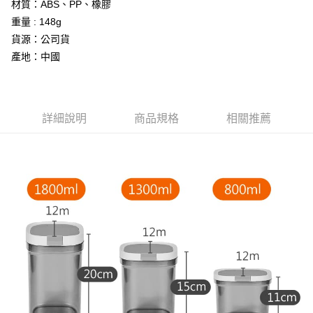
材質：ABS、PP、橡膠
１．於結帳方式選擇「AFTEE先享後付」後，將跳轉至「AFTEE先享後付」
付款後全家取貨
結帳頁面，進行簡訊認證並確認金額後，即可完成結帳。
重量 : 148g
２．訂單成立數日內，您將收到繳費通知簡訊。
每筆NT$60，滿NT$399(含以上)免運費
貨源：公司貨
３．收到繳費通知簡訊後14天內，點擊此簡訊中的連結，可透過四大超商／
ATM／網路銀行／等多元方式進行付款，方視為交易完成。
產地：中國
7-11取貨付款
※ 請注意：結帳手續完成當下不需立刻繳費，但若您需要取消訂單，請聯絡
每筆NT$60，滿NT$399(含以上)免運費
購買商品的店家。未經商家同意取消之訂單仍視為有效，需透過AFTEE先享
後付繳納相關費用。
付款後7-11取貨
※ 交易是否成功請以「AFTEE先享後付 」之結帳頁面顯示為準，若有關於
詳細說明
商品規格
相關推薦
是否繳費成功／繳費後需取消欲退款等相關疑問，請聯繫「AFTEE先享後付
每筆NT$60，滿NT$399(含以上)免運費
客戶支援中心」
https://netprotections.freshdesk.com/support/home
宅配
【注意事項】
１．透過由恩沛科技股份有限公司提供之「AFTEE先享後付」服務完成之交
每筆NT$65，滿NT$99(含以上)免運費
易，需依本服務之必要範圍內提供個人資料，並將交易相關給付款項請求債
權轉讓予恩沛科技股份有限公司。
２．關於個人資料處理事宜，請瀏覽以下網址：
https://aftee.tw/terms/#terms3
３．未成年的使用者請事先徵得法定代理人或監護人之同意方可使用
「AFTEE先享後付」，若未經同意申辦者引起之損失，本公司不負相關責
任。
４．使用「AFTEE先享後付」時，將依據個別帳號之用戶狀況，依本公司即
時審查核予不同之上限額度；若仍有額度不足之情形，本公司將視審查結果
請求用戶進行身份認證。
５．嚴禁一人註冊多個帳號或使用他人資訊註冊。若發現惡意使用之情形，