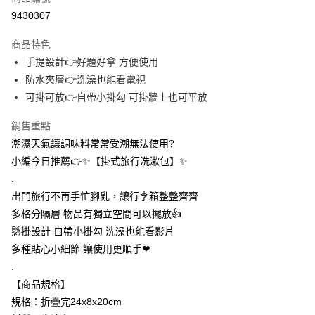
信用卡分期付款
9430307
3 期 0 利率 每期
NT$26
21家銀行
商品特色
合作金庫商業銀行
第一商業銀行
超商取貨付款
手提設計👉好題好拿 方便使用
華南商業銀行
彰化商業銀行
防水夾層👉洗澡也能看電視
LINE Pay
上海商業儲蓄銀行
台北富邦商業銀行
國泰世華商業銀行
兆豐國際商業銀行
可掛可放👉自帶小掛勾 可掛牆上也可平放
Apple Pay
臺灣中小企業銀行
台中商業銀行
銷售重點
匯豐（台灣）商業銀行
華泰商業銀行
街口支付
聯邦商業銀行
遠東國際商業銀行
潮濕天氣讓調味料常常受潮無法使用?
元大商業銀行
永豐商業銀行
悠遊付
小編今日推薦👉✨【掛式旅行洗漱包】✨
玉山商業銀行
星展（台灣）商業銀行
.
台新國際商業銀行
中國信託商業銀行
AFTEE先享後付
出門旅行不再手忙腳亂，讓行李箱整整齊齊
台灣樂天信用卡公司
相關說明
多格分隔層 物品有獨立空間可以擺放👍
【關於「AFTEE先享後付」】
ATM付款
懸掛設計 自帶小掛勾 洗澡也能看影片
AFTEE先享後付是「在收到商品之後才付款」的支付方式。 讓您購物簡單
便利好安心！
多種貼心小細節 讓使用更順手❤
１．簡單：不需註冊會員、不需綁卡、不需儲值。
運送方式
.
２．便利：只要手機號碼，簡訊認證，即可結帳。
３．安心：先確認商品／服務後，再付款。
【商品規格】
全家取貨付款
規格：折疊完24x8x20cm
每筆NT$60，滿NT$399(含以上)免運費
【「AFTEE先享後付」結帳流程】