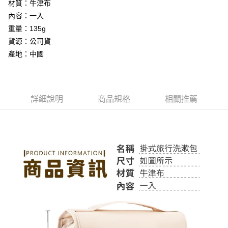
材質：牛津布
１．於結帳方式選擇「AFTEE先享後付」後，將跳轉至「AFTEE先享後付」
付款後全家取貨
結帳頁面，進行簡訊認證並確認金額後，即可完成結帳。
內容：一入
２．訂單成立數日內，您將收到繳費通知簡訊。
每筆NT$60，滿NT$399(含以上)免運費
重量：135g
３．收到繳費通知簡訊後14天內，點擊此簡訊中的連結，可透過四大超商／
ATM／網路銀行／等多元方式進行付款，方視為交易完成。
貨源：公司貨
7-11取貨付款
※ 請注意：結帳手續完成當下不需立刻繳費，但若您需要取消訂單，請聯絡
產地：中國
每筆NT$60，滿NT$399(含以上)免運費
購買商品的店家。未經商家同意取消之訂單仍視為有效，需透過AFTEE先享
後付繳納相關費用。
付款後7-11取貨
※ 交易是否成功請以「AFTEE先享後付 」之結帳頁面顯示為準，若有關於
是否繳費成功／繳費後需取消欲退款等相關疑問，請聯繫「AFTEE先享後付
每筆NT$60，滿NT$399(含以上)免運費
客戶支援中心」
https://netprotections.freshdesk.com/support/home
詳細說明
商品規格
相關推薦
宅配
【注意事項】
１．透過由恩沛科技股份有限公司提供之「AFTEE先享後付」服務完成之交
每筆NT$65，滿NT$99(含以上)免運費
易，需依本服務之必要範圍內提供個人資料，並將交易相關給付款項請求債
權轉讓予恩沛科技股份有限公司。
２．關於個人資料處理事宜，請瀏覽以下網址：
https://aftee.tw/terms/#terms3
３．未成年的使用者請事先徵得法定代理人或監護人之同意方可使用
「AFTEE先享後付」，若未經同意申辦者引起之損失，本公司不負相關責
任。
４．使用「AFTEE先享後付」時，將依據個別帳號之用戶狀況，依本公司即
時審查核予不同之上限額度；若仍有額度不足之情形，本公司將視審查結果
請求用戶進行身份認證。
５．嚴禁一人註冊多個帳號或使用他人資訊註冊。若發現惡意使用之情形，