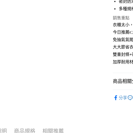
合作金
密封防
超商取貨
華南商
多種規
LINE Pay
上海商
銷售重點
國泰世
Apple Pay
衣櫃太小
臺灣中
匯豐（
今日推薦
街口支付
聯邦商
免抽氣氣閥
元大商
悠遊付
大大節省衣
玉山商
雙重封條
台新國
AFTEE先
加厚耐用材
台灣樂
相關說明
【關於「A
ATM付款
AFTEE
便利好安
商品相關分
１．簡單
２．便利
➤ 收納總匯
運送方式
３．安心
分享
全家取貨
【「AFT
每筆NT$6
１．於結帳
付」結帳
付款後全
２．訂單
３．收到繳
說明
商品規格
相關推薦
每筆NT$6