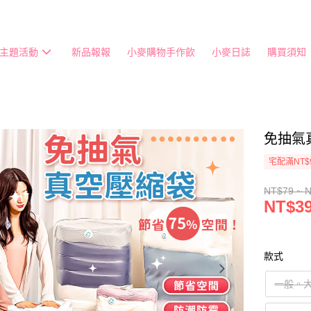
主題活動
新品報報
小麥購物手作飲
小麥日誌
購買須知
免抽氣
宅配滿NT$
NT$79 ~ 
NT$39
款式
一般。大｜