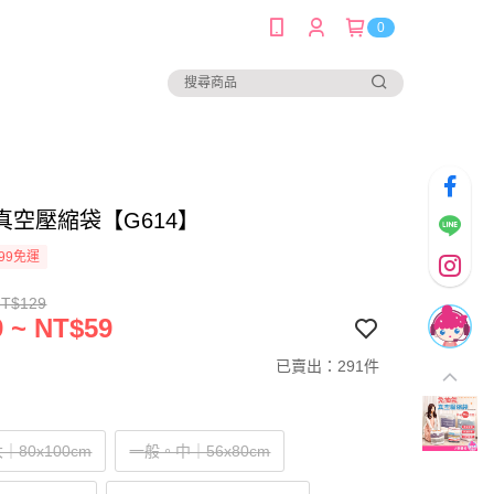
0
真空壓縮袋【G614】
99免運
NT$129
 ~ NT$59
已賣出：291件
80x100cm
一般。中｜56x80cm