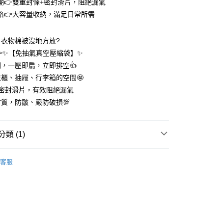
庫商業銀行
第一商業銀行
潮👉雙重封條+密封滑片，阻絕漏氣
付款
業銀行
彰化商業銀行
格👉大容量收納，滿足日常所需
業儲蓄銀行
台北富邦商業銀行
華商業銀行
兆豐國際商業銀行
，衣物棉被沒地方放?
小企業銀行
台中商業銀行
台灣）商業銀行
華泰商業銀行
✨【免抽氣真空壓縮袋】✨
業銀行
遠東國際商業銀行
，一壓即扁，立即排空👍️
業銀行
永豐商業銀行
櫃、抽屜、行李箱的空間🤩
業銀行
星展（台灣）商業銀行
+密封滑片，有效阻絕漏氣
際商業銀行
中國信託商業銀行
享後付
質，防皺、嚴防破損💯
天信用卡公司
FTEE先享後付」】
先享後付是「在收到商品之後才付款」的支付方式。 讓您購物簡單
心！
類 (1)
：不需註冊會員、不需綁卡、不需儲值。
：只要手機號碼，簡訊認證，即可結帳。
 🏠
棉被收納 | 衣櫃收納
：先確認商品／服務後，再付款。
客服
付款
EE先享後付」結帳流程】
0，滿NT$399(含以上)免運費
方式選擇「AFTEE先享後付」後，將跳轉至「AFTEE先享後
頁面，進行簡訊認證並確認金額後，即可完成結帳。
家取貨
成立數日內，您將收到繳費通知簡訊。
費通知簡訊後14天內，點擊此簡訊中的連結，可透過四大超商
0，滿NT$399(含以上)免運費