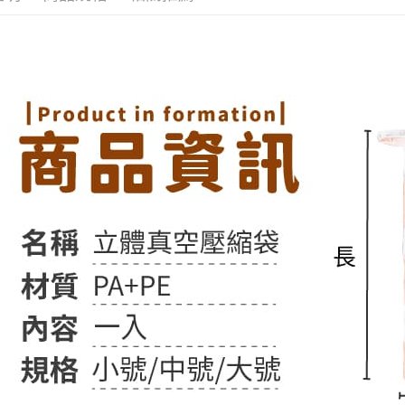
／ATM／
※ 請注意
7-11取貨
絡購買商品
先享後付
每筆NT$6
※ 交易是
是否繳費成
付款後7-1
付客戶支
每筆NT$6
【注意事
宅配
１．透過由
交易，需
每筆NT$6
求債權轉
２．關於
https://aft
３．未成
「AFTE
任。
４．使用「
即時審查
結果請求
５．嚴禁
形，恩沛
動。