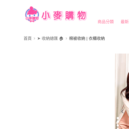
商品分類
最新
首頁
➤ 收納總匯 🏠
棉被收納 | 衣櫃收納