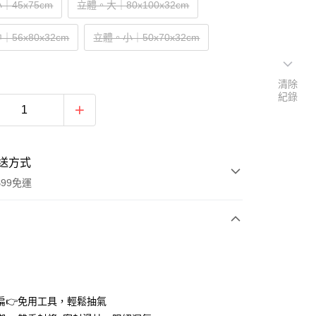
｜45x75cm
立體。大｜80x100x32cm
56x80x32cm
立體。小｜50x70x32cm
清除
紀錄
送方式
$99免運
次付款
期付款
0 利率 每期
NT$13
21家銀行
扁👉免用工具，輕鬆抽氣