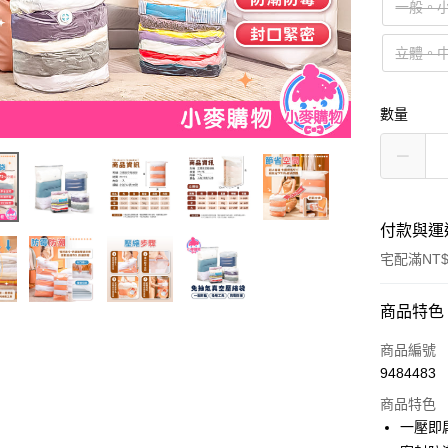
一般。小
立體。中｜
數量
付款與運
宅配滿NT
付款方式
商品特色
信用卡一
商品編號
9484483
信用卡分
商品特色
3 期 
一壓即