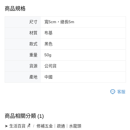
商品規格
尺寸
寬5cm，總長5m
材質
布基
款式
黑色
重量
50g
貨源
公司貨
產地
中國
客服
商品相關分類 (1)
➤ 生活百貨 🪑
修補五金｜疏通｜水龍頭