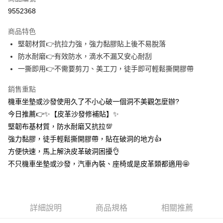
信用卡分期付款
9552368
3 期 0 利率 每期
NT$6
21家銀行
商品特色
合作金庫商業銀行
第一商業銀行
超商取貨付款
堅韌材質👉抗拉力強，強力黏膠貼上後不易脫落
華南商業銀行
彰化商業銀行
防水耐磨👉有效防水，滴水不漏又安心耐刮
LINE Pay
上海商業儲蓄銀行
台北富邦商業銀行
國泰世華商業銀行
兆豐國際商業銀行
一撕即用👉不需要剪刀、美工刀，徒手即可輕鬆撕開膠帶
Apple Pay
臺灣中小企業銀行
台中商業銀行
銷售重點
匯豐（台灣）商業銀行
華泰商業銀行
街口支付
聯邦商業銀行
遠東國際商業銀行
機車坐墊或沙發使用久了不小心破一個洞不美觀怎麼辦?
元大商業銀行
永豐商業銀行
悠遊付
今日推薦👉✨【皮革沙發修補貼】✨
玉山商業銀行
星展（台灣）商業銀行
堅韌布基材質，防水耐磨又抗拉💯
台新國際商業銀行
中國信託商業銀行
AFTEE先享後付
強力黏膠，徒手輕鬆撕開膠帶，貼在破洞的地方👍️
台灣樂天信用卡公司
相關說明
方便快速，馬上解決皮革破洞困擾👌
【關於「AFTEE先享後付」】
ATM付款
不只機車坐墊或沙發，汽車內裝、座椅或是皮革類都適用🤩
AFTEE先享後付是「在收到商品之後才付款」的支付方式。 讓您購物簡單
便利好安心！
１．簡單：不需註冊會員、不需綁卡、不需儲值。
運送方式
２．便利：只要手機號碼，簡訊認證，即可結帳。
３．安心：先確認商品／服務後，再付款。
全家取貨付款
詳細說明
商品規格
相關推薦
每筆NT$60，滿NT$399(含以上)免運費
【「AFTEE先享後付」結帳流程】