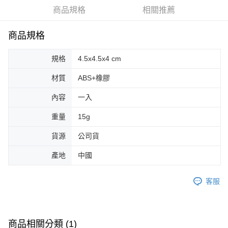
１．於結帳方式選擇「AFTEE先享後付」後，將跳轉至「AFTEE先享後付」
商品規格
相關推薦
付款後全家取貨
結帳頁面，進行簡訊認證並確認金額後，即可完成結帳。
２．訂單成立數日內，您將收到繳費通知簡訊。
每筆NT$60，滿NT$399(含以上)免運費
３．收到繳費通知簡訊後14天內，點擊此簡訊中的連結，可透過四大超商／
商品規格
ATM／網路銀行／等多元方式進行付款，方視為交易完成。
7-11取貨付款
※ 請注意：結帳手續完成當下不需立刻繳費，但若您需要取消訂單，請聯絡
每筆NT$60，滿NT$399(含以上)免運費
規格
4.5x4.5x4 cm
購買商品的店家。未經商家同意取消之訂單仍視為有效，需透過AFTEE先享
後付繳納相關費用。
付款後7-11取貨
※ 交易是否成功請以「AFTEE先享後付 」之結帳頁面顯示為準，若有關於
材質
ABS+橡膠
是否繳費成功／繳費後需取消欲退款等相關疑問，請聯繫「AFTEE先享後付
每筆NT$60，滿NT$399(含以上)免運費
客戶支援中心」
https://netprotections.freshdesk.com/support/home
內容
一入
宅配
【注意事項】
重量
15g
１．透過由恩沛科技股份有限公司提供之「AFTEE先享後付」服務完成之交
每筆NT$65，滿NT$99(含以上)免運費
易，需依本服務之必要範圍內提供個人資料，並將交易相關給付款項請求債
貨源
公司貨
權轉讓予恩沛科技股份有限公司。
２．關於個人資料處理事宜，請瀏覽以下網址：
產地
中國
https://aftee.tw/terms/#terms3
３．未成年的使用者請事先徵得法定代理人或監護人之同意方可使用
「AFTEE先享後付」，若未經同意申辦者引起之損失，本公司不負相關責
客服
任。
４．使用「AFTEE先享後付」時，將依據個別帳號之用戶狀況，依本公司即
時審查核予不同之上限額度；若仍有額度不足之情形，本公司將視審查結果
請求用戶進行身份認證。
商品相關分類 (1)
５．嚴禁一人註冊多個帳號或使用他人資訊註冊。若發現惡意使用之情形，