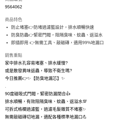
信用卡分期付款
9564062
3 期 0 利率 每期
NT$5
21家銀行
商品特色
合作金庫商業銀行
第一商業銀行
超商取貨付款
防止堵塞👉防堵過濾籃設計，排水順暢快速
華南商業銀行
彰化商業銀行
防臭防蟲👉緊密門閥，阻隔臭味、蚊蟲、返溢水
LINE Pay
上海商業儲蓄銀行
台北富邦商業銀行
國泰世華商業銀行
兆豐國際商業銀行
即插即用 👉無需工具、敲磁磚，適用99%地漏口
Apple Pay
臺灣中小企業銀行
台中商業銀行
銷售重點
匯豐（台灣）商業銀行
華泰商業銀行
街口支付
聯邦商業銀行
遠東國際商業銀行
家中排水孔容易堵塞、排水緩慢?
元大商業銀行
永豐商業銀行
悠遊付
或是散發異味返蟲，導致不衛生嗎?
玉山商業銀行
星展（台灣）商業銀行
今日推薦👉✨【防臭地漏芯】✨
台新國際商業銀行
中國信託商業銀行
AFTEE先享後付
.
台灣樂天信用卡公司
相關說明
90度磁吸式門閥，緊密防漏閉合👍️
【關於「AFTEE先享後付」】
ATM付款
排水順暢，有效阻隔臭味、蚊蟲、返溢水💯
AFTEE先享後付是「在收到商品之後才付款」的支付方式。 讓您購物簡單
便利好安心！
可拆式格欄過濾籃，過濾毛髮雜質不堵塞✨
１．簡單：不需註冊會員、不需綁卡、不需儲值。
運送方式
無需敲磁磚切地漏，適配各種標準地漏口💪
２．便利：只要手機號碼，簡訊認證，即可結帳。
３．安心：先確認商品／服務後，再付款。
全家取貨付款
每筆NT$60，滿NT$399(含以上)免運費
【「AFTEE先享後付」結帳流程】