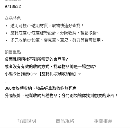
信用卡分期付款
9718532
3 期 0 利率 每期
NT$36
21家銀行
商品特色
合作金庫商業銀行
第一商業銀行
超商取貨付款
透明可視👉透明材質，取物快速好查找！
華南商業銀行
彰化商業銀行
旋轉底座👉底座旋轉設計，分隔收納，輕鬆取物~
LINE Pay
上海商業儲蓄銀行
台北富邦商業銀行
國泰世華商業銀行
兆豐國際商業銀行
多元收納👉鉛筆、麥克筆、直尺、剪刀等皆可使用~
Apple Pay
臺灣中小企業銀行
台中商業銀行
銷售重點
匯豐（台灣）商業銀行
華泰商業銀行
街口支付
聯邦商業銀行
遠東國際商業銀行
桌面亂糟糟找不到所需要的東西嗎?
元大商業銀行
永豐商業銀行
悠遊付
或者沒有有效的收納方式，找尋物品總是一場空嗎?
玉山商業銀行
星展（台灣）商業銀行
小編今日推薦👉✨【旋轉化妝刷收納筒】✨
台新國際商業銀行
中國信託商業銀行
AFTEE先享後付
.
台灣樂天信用卡公司
相關說明
360度旋轉收納、物品好拿取收納無死角
【關於「AFTEE先享後付」】
ATM付款
分隔設計，輕鬆收納各種物品；分門別類讓你找到想要的東西！
AFTEE先享後付是「在收到商品之後才付款」的支付方式。 讓您購物簡單
便利好安心！
１．簡單：不需註冊會員、不需綁卡、不需儲值。
運送方式
２．便利：只要手機號碼，簡訊認證，即可結帳。
３．安心：先確認商品／服務後，再付款。
全家取貨付款
詳細說明
商品規格
相關推薦
每筆NT$60，滿NT$399(含以上)免運費
【「AFTEE先享後付」結帳流程】