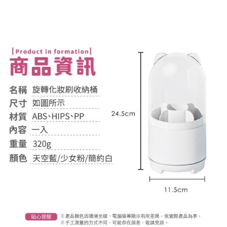
１．於結帳方式選擇「AFTEE先享後付」後，將跳轉至「AFTEE先享後付」
付款後全家取貨
結帳頁面，進行簡訊認證並確認金額後，即可完成結帳。
２．訂單成立數日內，您將收到繳費通知簡訊。
每筆NT$60，滿NT$399(含以上)免運費
３．收到繳費通知簡訊後14天內，點擊此簡訊中的連結，可透過四大超商／
ATM／網路銀行／等多元方式進行付款，方視為交易完成。
7-11取貨付款
※ 請注意：結帳手續完成當下不需立刻繳費，但若您需要取消訂單，請聯絡
每筆NT$60，滿NT$399(含以上)免運費
購買商品的店家。未經商家同意取消之訂單仍視為有效，需透過AFTEE先享
後付繳納相關費用。
付款後7-11取貨
※ 交易是否成功請以「AFTEE先享後付 」之結帳頁面顯示為準，若有關於
是否繳費成功／繳費後需取消欲退款等相關疑問，請聯繫「AFTEE先享後付
每筆NT$60，滿NT$399(含以上)免運費
客戶支援中心」
https://netprotections.freshdesk.com/support/home
宅配
【注意事項】
１．透過由恩沛科技股份有限公司提供之「AFTEE先享後付」服務完成之交
每筆NT$65，滿NT$99(含以上)免運費
易，需依本服務之必要範圍內提供個人資料，並將交易相關給付款項請求債
權轉讓予恩沛科技股份有限公司。
２．關於個人資料處理事宜，請瀏覽以下網址：
https://aftee.tw/terms/#terms3
３．未成年的使用者請事先徵得法定代理人或監護人之同意方可使用
「AFTEE先享後付」，若未經同意申辦者引起之損失，本公司不負相關責
任。
４．使用「AFTEE先享後付」時，將依據個別帳號之用戶狀況，依本公司即
時審查核予不同之上限額度；若仍有額度不足之情形，本公司將視審查結果
請求用戶進行身份認證。
５．嚴禁一人註冊多個帳號或使用他人資訊註冊。若發現惡意使用之情形，