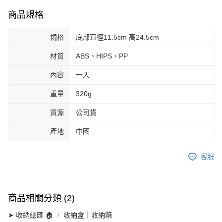
商品規格
規格
底部直徑11.5cm 高24.5cm
材質
ABS、HIPS、PP
內容
一入
重量
320g
貨源
公司貨
產地
中國
客服
商品相關分類 (2)
➤ 收納總匯 🏠
收納盒｜收納箱