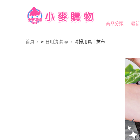
商品分類
最新
首頁
➤ 日用清潔 🧽
清掃用具｜抹布