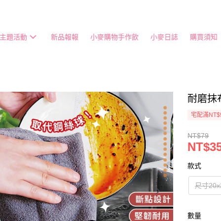
主題活動
新品報報
小麥購物手作飲
小麥日誌
購買須知
耐磨抹布
宅配滿NT$
NT$79
NT$3
款式
尺寸20
數量