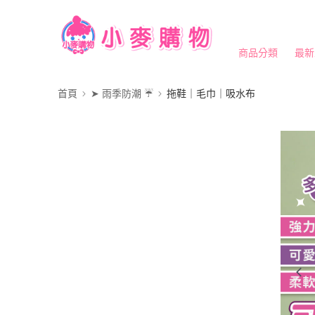
商品分類
最新
首頁
➤ 雨季防潮 ☔️
拖鞋｜毛巾｜吸水布