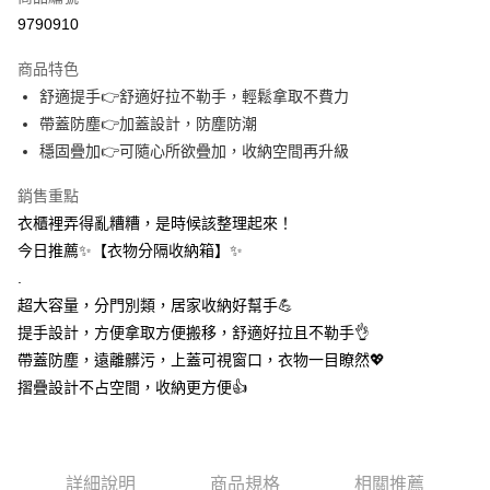
信用卡分期付款
9790910
3 期 0 利率 每期
NT$33
21家銀行
商品特色
合作金庫商業銀行
第一商業銀行
超商取貨付款
舒適提手👉舒適好拉不勒手，輕鬆拿取不費力
華南商業銀行
彰化商業銀行
帶蓋防塵👉加蓋設計，防塵防潮
LINE Pay
上海商業儲蓄銀行
台北富邦商業銀行
國泰世華商業銀行
兆豐國際商業銀行
穩固疊加👉可隨心所欲疊加，收納空間再升級
Apple Pay
臺灣中小企業銀行
台中商業銀行
銷售重點
匯豐（台灣）商業銀行
華泰商業銀行
街口支付
聯邦商業銀行
遠東國際商業銀行
衣櫃裡弄得亂糟糟，是時候該整理起來！
元大商業銀行
永豐商業銀行
悠遊付
今日推薦✨【衣物分隔收納箱】✨
玉山商業銀行
星展（台灣）商業銀行
.
台新國際商業銀行
中國信託商業銀行
AFTEE先享後付
超大容量，分門別類，居家收納好幫手💪
台灣樂天信用卡公司
相關說明
提手設計，方便拿取方便搬移，舒適好拉且不勒手👌
【關於「AFTEE先享後付」】
ATM付款
帶蓋防塵，遠離髒污，上蓋可視窗口，衣物一目瞭然💖
AFTEE先享後付是「在收到商品之後才付款」的支付方式。 讓您購物簡單
便利好安心！
摺疊設計不占空間，收納更方便👍
１．簡單：不需註冊會員、不需綁卡、不需儲值。
運送方式
２．便利：只要手機號碼，簡訊認證，即可結帳。
３．安心：先確認商品／服務後，再付款。
全家取貨付款
每筆NT$60，滿NT$399(含以上)免運費
【「AFTEE先享後付」結帳流程】
詳細說明
商品規格
相關推薦