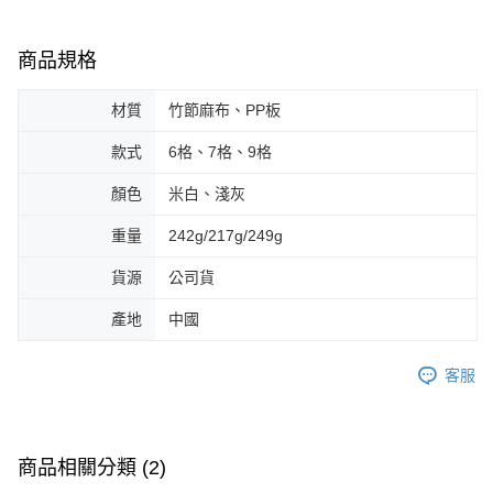
商品規格
材質
竹節麻布、PP板
款式
6格、7格、9格
顏色
米白、淺灰
重量
242g/217g/249g
貨源
公司貨
產地
中國
客服
商品相關分類 (2)